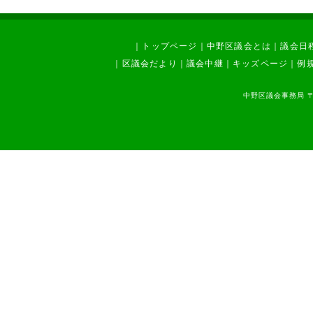
｜
トップページ
｜
中野区議会とは
｜
議会日
｜
区議会だより
｜
議会中継
｜
キッズページ
｜
例
中野区議会事務局 〒1