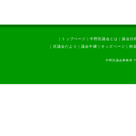
｜
トップページ
｜
中野区議会とは
｜
議会日
｜
区議会だより
｜
議会中継
｜
キッズページ
｜
例
中野区議会事務局 〒1