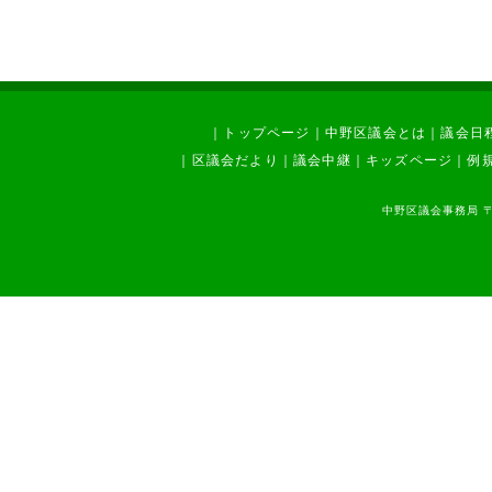
｜
トップページ
｜
中野区議会とは
｜
議会日
｜
区議会だより
｜
議会中継
｜
キッズページ
｜
例
中野区議会事務局 〒1