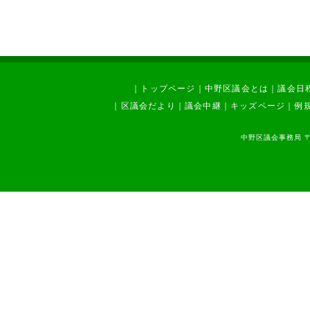
｜
トップページ
｜
中野区議会とは
｜
議会日
｜
区議会だより
｜
議会中継
｜
キッズページ
｜
例
中野区議会事務局 〒1