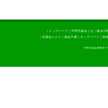
｜
トップページ
｜
中野区議会とは
｜
議会日
｜
区議会だより
｜
議会中継
｜
キッズページ
｜
例
中野区議会事務局 〒1