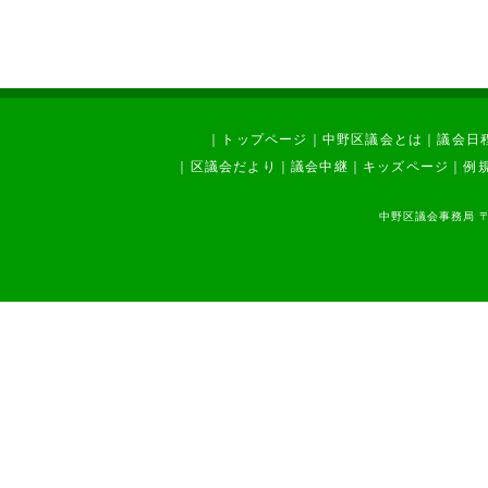
｜
トップページ
｜
中野区議会とは
｜
議会日
｜
区議会だより
｜
議会中継
｜
キッズページ
｜
例
中野区議会事務局 〒1