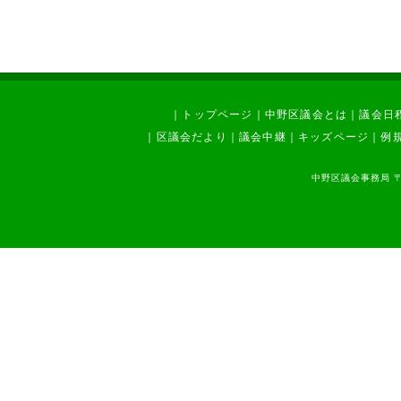
｜
トップページ
｜
中野区議会とは
｜
議会日
｜
区議会だより
｜
議会中継
｜
キッズページ
｜
例
中野区議会事務局 〒1