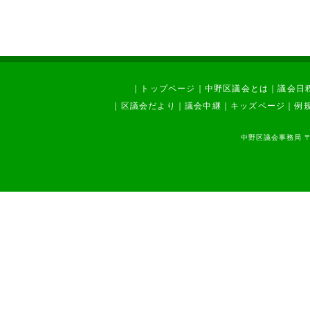
｜
トップページ
｜
中野区議会とは
｜
議会日
｜
区議会だより
｜
議会中継
｜
キッズページ
｜
例
中野区議会事務局 〒1