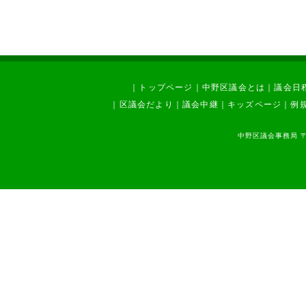
｜
トップページ
｜
中野区議会とは
｜
議会日
｜
区議会だより
｜
議会中継
｜
キッズページ
｜
例
中野区議会事務局 〒1