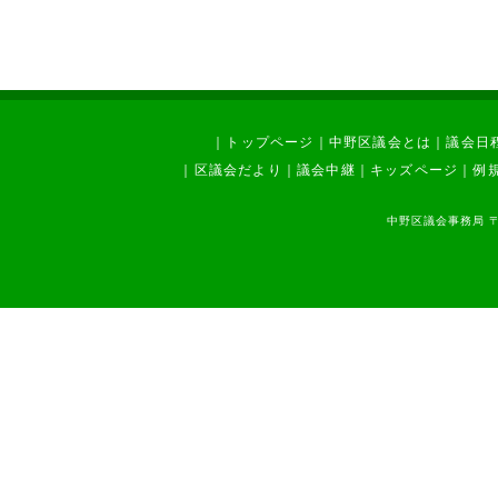
｜
トップページ
｜
中野区議会とは
｜
議会日
｜
区議会だより
｜
議会中継
｜
キッズページ
｜
例
中野区議会事務局 〒1