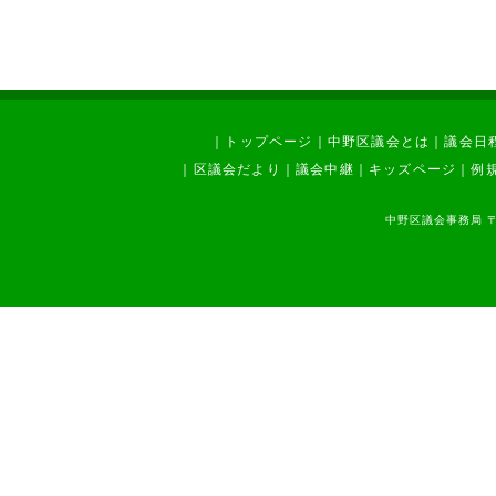
｜
トップページ
｜
中野区議会とは
｜
議会日
｜
区議会だより
｜
議会中継
｜
キッズページ
｜
例
中野区議会事務局 〒1