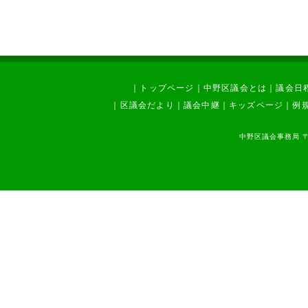
｜
トップページ
｜
中野区議会とは
｜
議会日
｜
区議会だより
｜
議会中継
｜
キッズページ
｜
例
中野区議会事務局 〒1