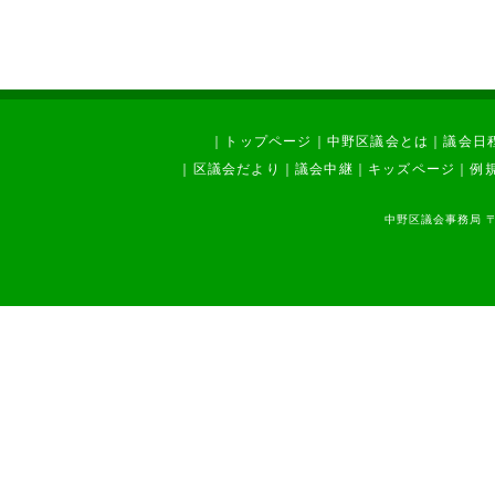
｜
トップページ
｜
中野区議会とは
｜
議会日
｜
区議会だより
｜
議会中継
｜
キッズページ
｜
例
中野区議会事務局 〒1