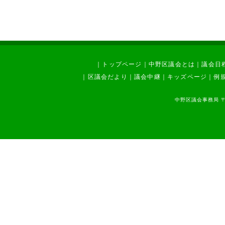
｜
トップページ
｜
中野区議会とは
｜
議会日
｜
区議会だより
｜
議会中継
｜
キッズページ
｜
例
中野区議会事務局 〒1