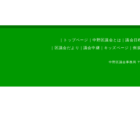
｜
トップページ
｜
中野区議会とは
｜
議会日
｜
区議会だより
｜
議会中継
｜
キッズページ
｜
例
中野区議会事務局 〒1