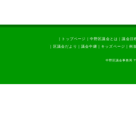
｜
トップページ
｜
中野区議会とは
｜
議会日
｜
区議会だより
｜
議会中継
｜
キッズページ
｜
例
中野区議会事務局 〒1