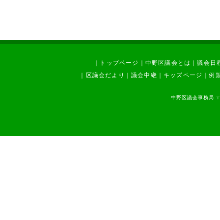
｜
トップページ
｜
中野区議会とは
｜
議会日
｜
区議会だより
｜
議会中継
｜
キッズページ
｜
例
中野区議会事務局 〒1