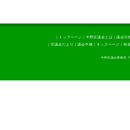
｜
トップページ
｜
中野区議会とは
｜
議会日
｜
区議会だより
｜
議会中継
｜
キッズページ
｜
例
中野区議会事務局 〒1