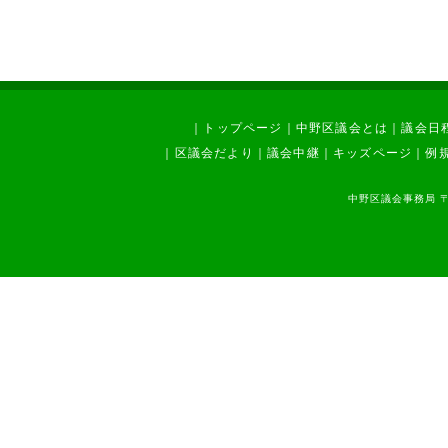
｜
トップページ
｜
中野区議会とは
｜
議会日
｜
区議会だより
｜
議会中継
｜
キッズページ
｜
例
中野区議会事務局 〒1