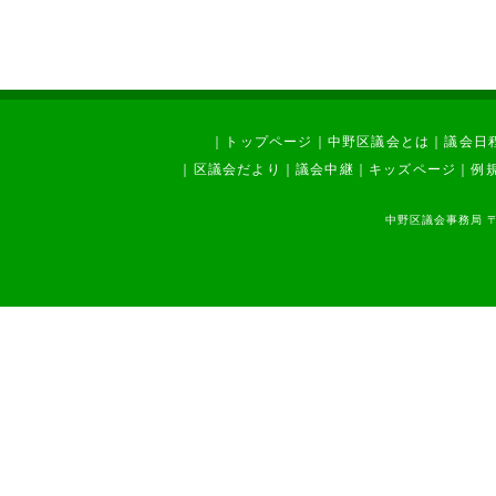
｜
トップページ
｜
中野区議会とは
｜
議会日
｜
区議会だより
｜
議会中継
｜
キッズページ
｜
例
中野区議会事務局 〒1