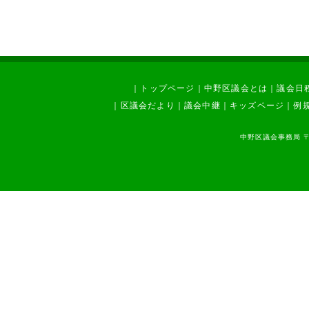
｜
トップページ
｜
中野区議会とは
｜
議会日
｜
区議会だより
｜
議会中継
｜
キッズページ
｜
例
中野区議会事務局 〒1