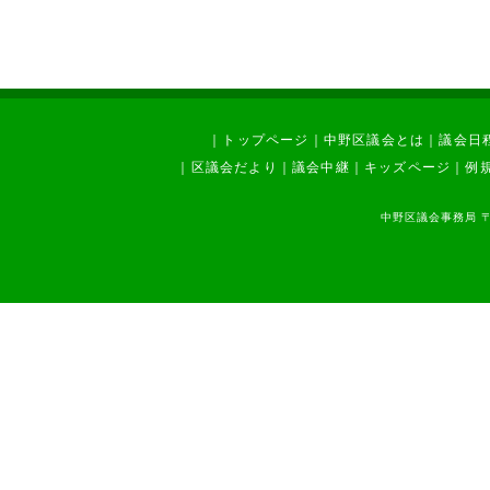
｜
トップページ
｜
中野区議会とは
｜
議会日
｜
区議会だより
｜
議会中継
｜
キッズページ
｜
例
中野区議会事務局 〒1