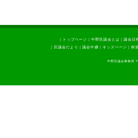
｜
トップページ
｜
中野区議会とは
｜
議会日
｜
区議会だより
｜
議会中継
｜
キッズページ
｜
例
中野区議会事務局 〒1