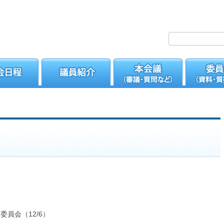
。
員会（12/6）