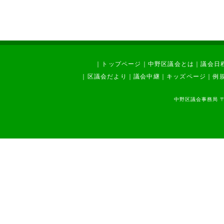
｜
トップページ
｜
中野区議会とは
｜
議会日
｜
区議会だより
｜
議会中継
｜
キッズページ
｜
例
中野区議会事務局 〒1