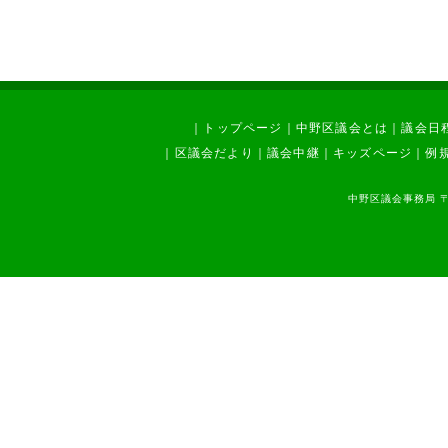
｜
トップページ
｜
中野区議会とは
｜
議会日
｜
区議会だより
｜
議会中継
｜
キッズページ
｜
例
中野区議会事務局 〒1