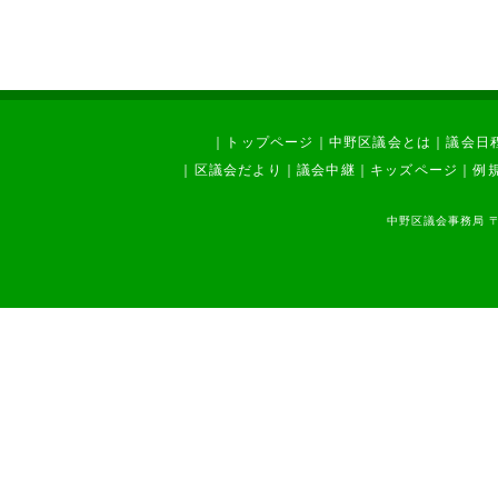
｜
トップページ
｜
中野区議会とは
｜
議会日
｜
区議会だより
｜
議会中継
｜
キッズページ
｜
例
中野区議会事務局 〒1