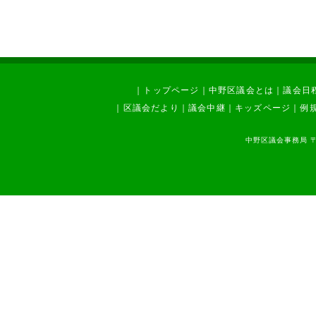
｜
トップページ
｜
中野区議会とは
｜
議会日
｜
区議会だより
｜
議会中継
｜
キッズページ
｜
例
中野区議会事務局 〒1