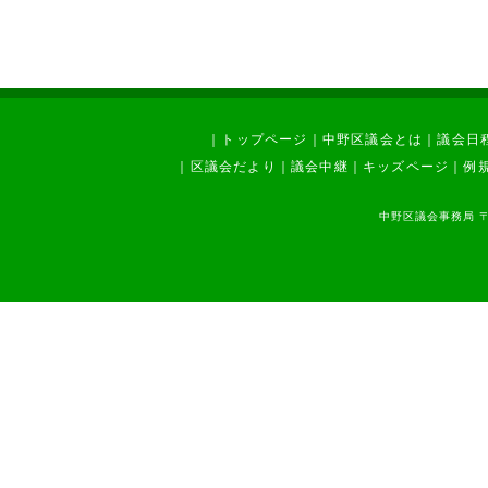
｜
トップページ
｜
中野区議会とは
｜
議会日
｜
区議会だより
｜
議会中継
｜
キッズページ
｜
例
中野区議会事務局 〒1