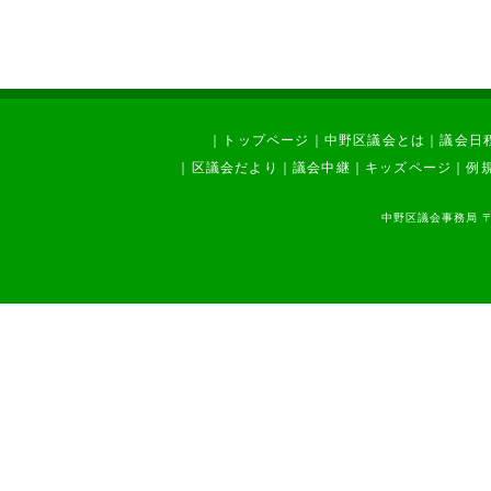
｜
トップページ
｜
中野区議会とは
｜
議会日
｜
区議会だより
｜
議会中継
｜
キッズページ
｜
例
中野区議会事務局 〒1