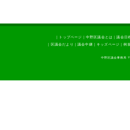
｜
トップページ
｜
中野区議会とは
｜
議会日
｜
区議会だより
｜
議会中継
｜
キッズページ
｜
例
中野区議会事務局 〒1