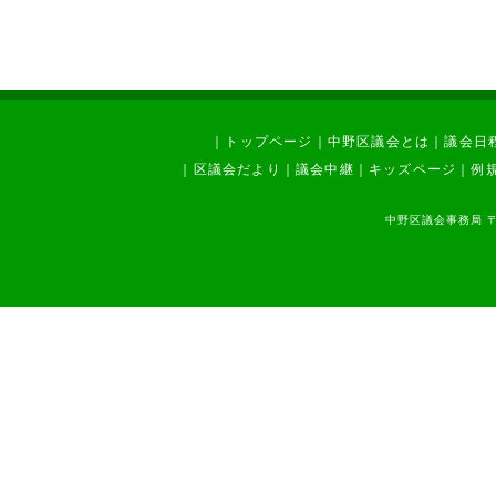
｜
トップページ
｜
中野区議会とは
｜
議会日
｜
区議会だより
｜
議会中継
｜
キッズページ
｜
例
中野区議会事務局 〒1