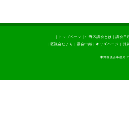
｜
トップページ
｜
中野区議会とは
｜
議会日
｜
区議会だより
｜
議会中継
｜
キッズページ
｜
例
中野区議会事務局 〒1