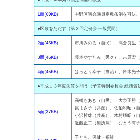
1面(69KB)
中野区議会議員定数条例を可決
●区政をただす（第３回定例会 一般質問）
2面(45KB)
市川みのる（自民）、高倉良生
3面(46KB)
藤本やすたみ（民ク）、吉原宏
4面(45KB)
はっとり幸子（自治）、鈴木光
●平成１３年度決算を問う（予算特別委員会 総括質
高橋ちあき（自民）、大泉正勝
昆まさ子（共産）、佐伯利昭（
5面(37KB)
小沢哲雄（共産）、木村勝昭（
近藤正二（無所属）、むとう有
子ども、保健・福祉