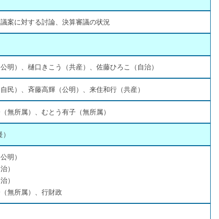
、議案に対する討論、決算審議の状況
（公明）、樋口きこう（共産）、佐藤ひろこ（自治）
（自民）、斉藤高輝（公明）、来住和行（共産）
子（無所属）、むとう有子（無所属）
疑）
（公明）
自治）
自治）
子（無所属）、行財政