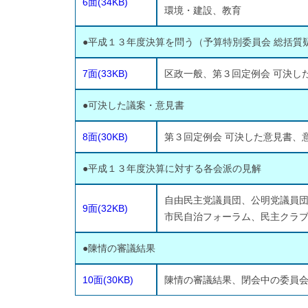
6面(34KB)
環境・建設、教育
●平成１３年度決算を問う（予算特別委員会 総括質
7面(33KB)
区政一般、第３回定例会 可決し
●可決した議案・意見書
8面(30KB)
第３回定例会 可決した意見書、
●平成１３年度決算に対する各会派の見解
自由民主党議員団、公明党議員
9面(32KB)
市民自治フォーラム、民主クラ
●陳情の審議結果
10面(30KB)
陳情の審議結果、閉会中の委員