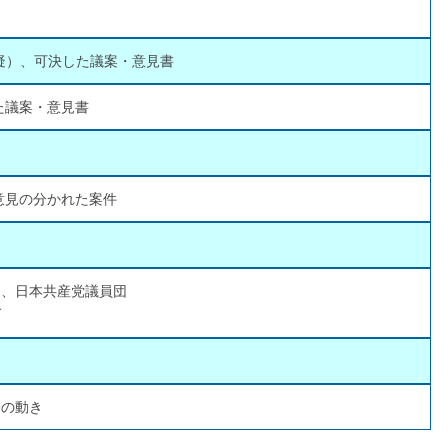
疑）、可決した議案・意見書
た議案・意見書
意見の分かれた案件
団、日本共産党議員団
ブ
会の動き