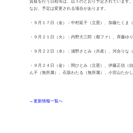
質疑を行う日程等は、以下のとおり予定されています
なお、予定は変更される場合があります。
・９月１７日（金）：中村延子（立憲）、加藤たくま
・９月２１日（火）：内野大三郎（都ファ）、斉藤ゆ
・９月２２日（水）：浦野さとみ（共産）、河合りな
・９月２４日（金）：間ひとみ（立憲）、伊藤正信（
ん子（無所属）、石坂わたる（無所属）、小宮山たか
←更新情報一覧へ