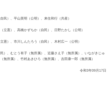
。
（自民）、平山英明（公明）、来住和行（共産）
り（立憲）、高橋かずちか（自民）、日野たかし（公明）
（立憲）、市川しんたろう（自民）、木村広一（公明）
自民）、むとう有子（無所属）、近藤さえ子（無所属）、いながきじゅ
し（無所属）、竹村あきひろ（無所属）、吉田康一郎（無所属）
令和3年09月17日