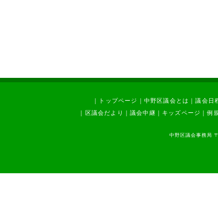
｜
トップページ
｜
中野区議会とは
｜
議会日
｜
区議会だより
｜
議会中継
｜
キッズページ
｜
例
中野区議会事務局 〒1