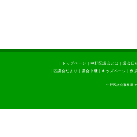
｜
トップページ
｜
中野区議会とは
｜
議会日
｜
区議会だより
｜
議会中継
｜
キッズページ
｜
例
中野区議会事務局 〒1