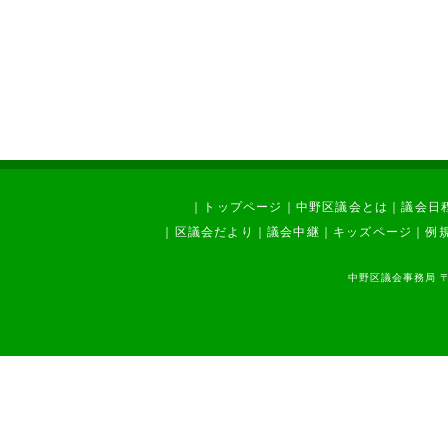
｜
トップページ
｜
中野区議会とは
｜
議会日
｜
区議会だより
｜
議会中継
｜
キッズページ
｜
例
中野区議会事務局 〒1