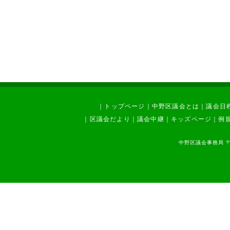
｜
トップページ
｜
中野区議会とは
｜
議会日
｜
区議会だより
｜
議会中継
｜
キッズページ
｜
例
中野区議会事務局 〒1