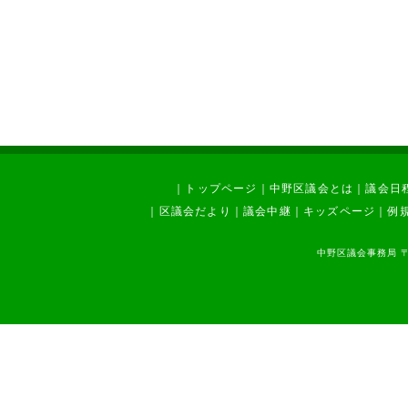
｜
トップページ
｜
中野区議会とは
｜
議会日
｜
区議会だより
｜
議会中継
｜
キッズページ
｜
例
中野区議会事務局 〒1