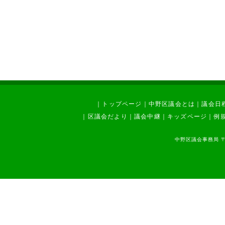
｜
トップページ
｜
中野区議会とは
｜
議会日
｜
区議会だより
｜
議会中継
｜
キッズページ
｜
例
中野区議会事務局 〒1