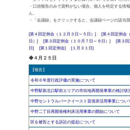
・口頭報告のみで資料がない場合、個人を特定する情
ん。
・「会議録」をクリックすると、会議録ページの該当
[第４回定例会（１２月３日～５日）]
[第４回定例会
日）]
[第３回定例会（１０月７日～９日）]
[第３
日]
[第１回定例会]
[１月３１日]
◆４月２５日
【報告】
令和６年度行政評価の実施について
中野駅新北口駅前エリアの市街地再開発事業の検討状
中野セントラルパークイースト賃借床活用事業につい
中野二丁目再開発権利床活用事業の開始について
区を被告とする訴訟の提起について